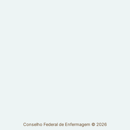
Conselho Federal de Enfermagem © 2026