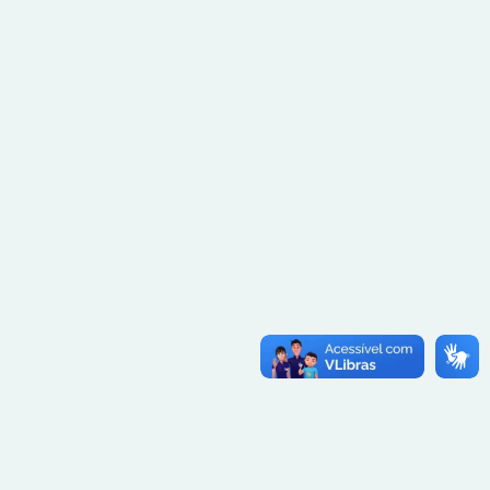
NOTICIAS
Novo lote de inscrições
presenciais para o 28º
CBCENF abre nesta segunda-
feira (18)
18 de maio de 2026