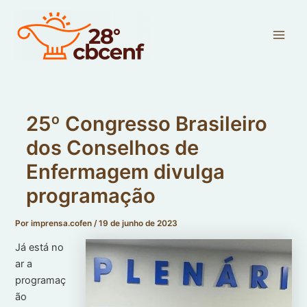
Ir
Main
para
Men
o
conteúdo
25º Congresso Brasileiro
dos Conselhos de
Enfermagem divulga
programação
Por
imprensa.cofen
/
19 de junho de 2023
Já está no
ar a
programaç
ão