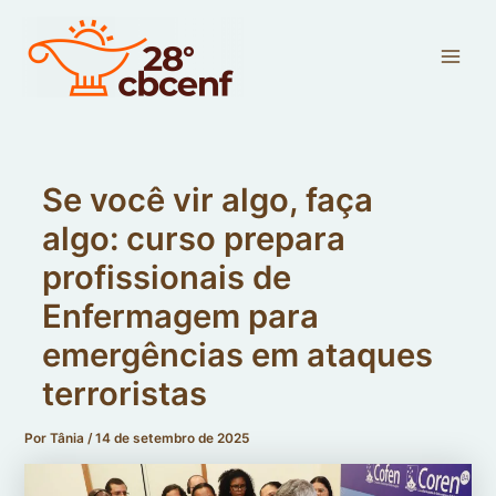
Ir
Main
para
Men
o
conteúdo
Se você vir algo, faça
algo: curso prepara
profissionais de
Enfermagem para
emergências em ataques
terroristas
Por
Tânia
/
14 de setembro de 2025