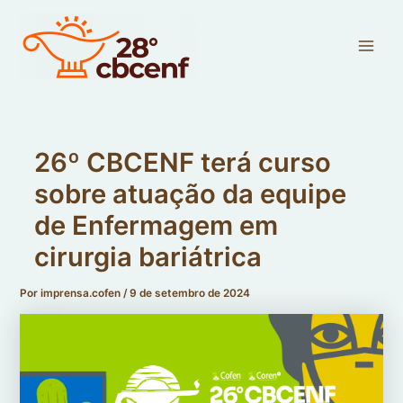
Ir
Main
para
Men
o
conteúdo
26º CBCENF terá curso
sobre atuação da equipe
de Enfermagem em
cirurgia bariátrica
Por
imprensa.cofen
/
9 de setembro de 2024